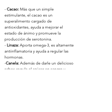
- 
Cacao:
 Más que un simple 
estimulante, el cacao es un 
superalimento cargado de 
antioxidantes, ayuda a mejorar el 
estado de ánimo y promueve la 
producción de serotonina.
- 
Linaza:
 Aporta omega-3, es altamente 
antiinflamatoria y ayuda a regular las 
hormonas.
-
Canela:
 Además de darle un delicioso 
sabor, regula el azúcar en sangre y 
mejora la circulación.
- 
Clavo de Olor:
 Con propiedades 
antimicrobianas, digestivas y 
antiinflamatorias, ayuda a aliviar 
molestias gastrointestinales.
Un Ritual Matutino que 