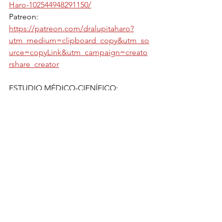
Haro-102544948291150/
Patreon: 
https://patreon.com/dralupitaharo?
utm_medium=clipboard_copy&utm_so
urce=copyLink&utm_campaign=creato
rshare_creator
ESTUDIO MÉDICO-CIENÍFICO: 
Calcaterra V, Mameli C, Rossi V, Massini 
G, Gambino M, Baldassarre P, Zuccotti 
G. 
The Iodine Rush
: Over- or Under-
Iodination Risk in the Prophylactic Use 
of Iodine for Thyroid Blocking in the 
Event of a Nuclear Disaster. Front 
Endocrinol (Lausanne). 2022 May 
26;13:901620. doi: 
10.3389/fendo.2022.901620. PMID: 
35692388; PMCID: PMC9178126. 
https://www.ncbi.nlm.nih.gov/pmc/artic