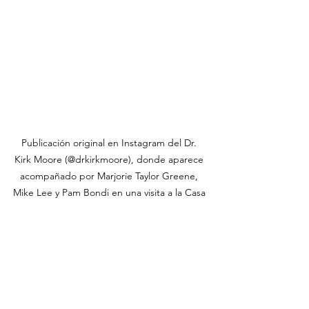
Publicación original en Instagram del Dr. 
Kirk Moore (@drkirkmoore), donde aparece 
acompañado por Marjorie Taylor Greene, 
Mike Lee y Pam Bondi en una visita a la Casa 
Blanca.  Imagen usada con fines 
informativos.
Este caso no solo fue una victoria legal. 
Fue una victoria moral, simbólica, 
espiritual. Una victoria para todos los 