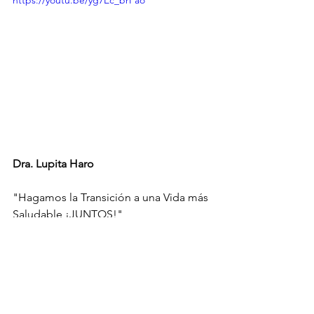
Dra. Lupita Haro
"Hagamos la Transición a una Vida más 
Saludable ¡JUNTOS!"
Este blog tiene fines exclusivamente educativos e 
informativos.
 El contenido aquí compartido refleja la 
experiencia, formación profesional y opinión médica 