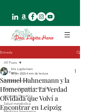
Impact-Site-Verification:
112664130
Entrada
All Posts
Dra. Lupita Haro
All Posts
30 jun 2025
4 min de lectura
Samuel Hahnemann y la
Autoinmunidad
Homeopatía: La Verdad
Ayuno y descanso metabólico
Limpieza Hepática
Olvidada que Volví a
Salud metabólica
Encontrar en Leipzig
Medicina Integrativa