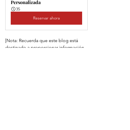
Personalizada
35
Reservar ahora
[Nota: Recuerda que este blog está 
destinado a proporcionar información 
general y no reemplaza el 
asesoramiento médico personalizado. 
Si tienes inquietudes o condiciones 
médicas específicas, te recomiendo 
buscar la orientación de un profesional 
de la salud calificado.]
#Salud
#Bienestar
#VidaSaludable