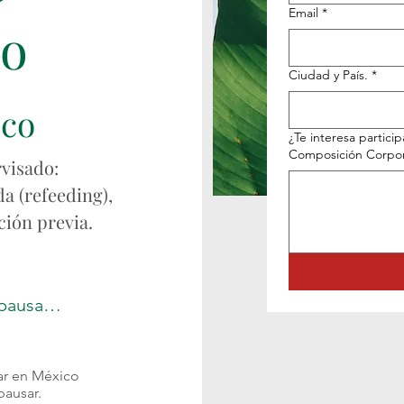
Email
*
co
Ciudad y País.
*
ico
¿Te interesa particip
Composición Corpora
visado:
a (refeeding),
ción previa.
r pausa…
ar en México
pausar.