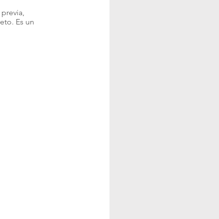
 previa,
eto. Es un