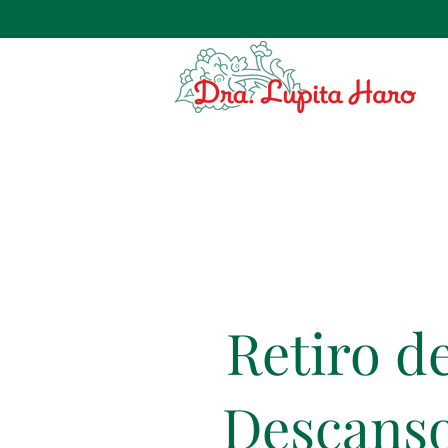
 112664130
Retiro d
Descans