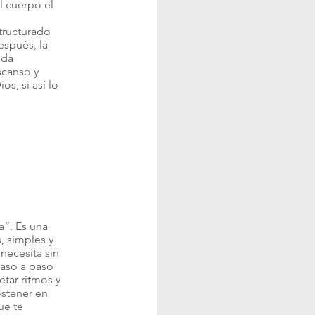
al cuerpo el
structurado
espués, la
ada
scanso y
s, si así lo
a”. Es una
, simples y
 necesita sin
paso a paso
tar ritmos y
ostener en
ue te