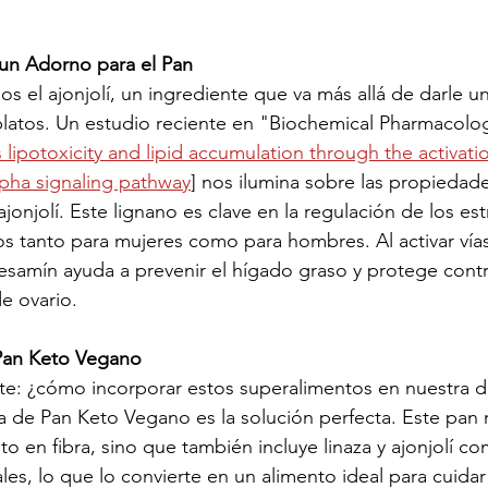
 un Adorno para el Pan
os el ajonjolí, un ingrediente que va más allá de darle u
platos. Un estudio reciente en "Biochemical Pharmacolog
lipotoxicity and lipid accumulation through the activatio
lpha signaling pathway
] nos ilumina sobre las propiedade
onjolí. Este lignano es clave en la regulación de los est
os tanto para mujeres como para hombres. Al activar vías
sesamín ayuda a prevenir el hígado graso y protege contr
e ovario. 
 Pan Keto Vegano
rte: ¿cómo incorporar estos superalimentos en nuestra 
ta de Pan Keto Vegano es la solución perfecta. Este pan 
to en fibra, sino que también incluye linaza y ajonjolí c
les, lo que lo convierte en un alimento ideal para cuidar