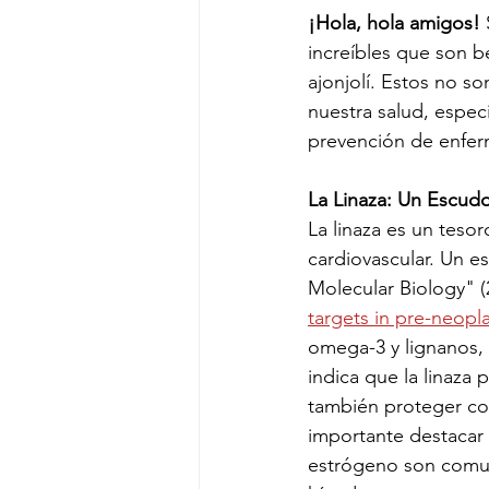
¡Hola, hola amigos!
 
increíbles que son b
ajonjolí. Estos no s
nuestra salud, espec
prevención de enfe
La Linaza: Un Escud
La linaza es un tesor
cardiovascular. Un e
Molecular Biology" (
targets in pre-neopla
omega-3 y lignanos, 
indica que la linaza 
también proteger con
importante destacar 
estrógeno son comun