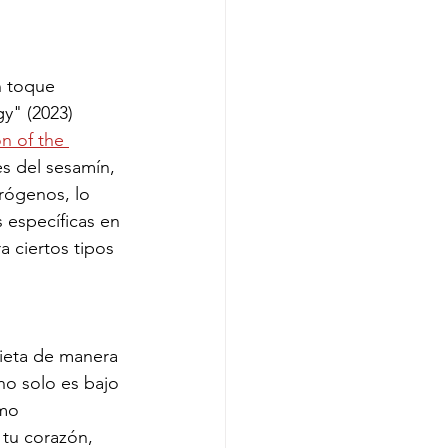
n toque 
y" (2023) 
n of the 
s del sesamín, 
rógenos, lo 
 específicas en 
a ciertos tipos 
dieta de manera 
no solo es bajo 
omo 
 tu corazón, 