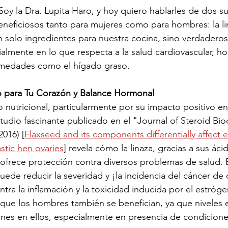
Soy la Dra. Lupita Haro, y hoy quiero hablarles de dos s
eneficiosos tanto para mujeres como para hombres: la lin
on solo ingredientes para nuestra cocina, sino verdaderos
ialmente en lo que respecta a la salud cardiovascular, ho
rmedades como el hígado graso.
o para Tu Corazón y Balance Hormonal
o nutricional, particularmente por su impacto positivo en
studio fascinante publicado en el "Journal of Steroid Bi
2016) [
Flaxseed and its components differentially affect 
stic hen ovaries
] revela cómo la linaza, gracias a sus áci
ofrece protección contra diversos problemas de salud. 
puede reducir la severidad y ¡la incidencia del cáncer de 
tra la inflamación y la toxicidad inducida por el estróge
que los hombres también se benefician, ya que niveles 
es en ellos, especialmente en presencia de condicione