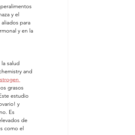
uperalimentos 
aza y el 
 aliados para 
rmonal y en la 
 la salud 
ochemistry and 
estrogen 
dos grasos 
Este estudio 
ovario! y 
no. Es 
elevados de 
s como el 