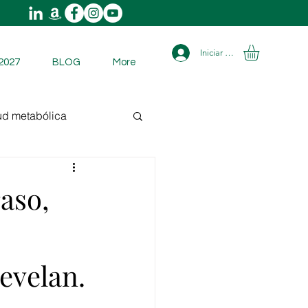
Iniciar sesión
2027
BLOG
More
ud metabólica
aso,
evelan.